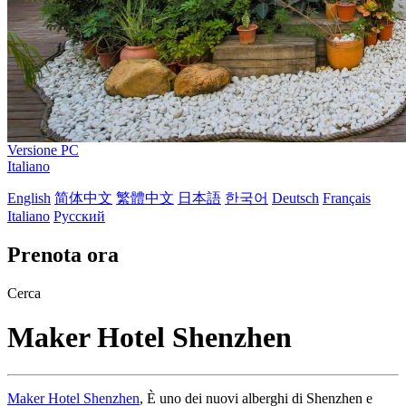
Versione PC
Italiano
English
简体中文
繁體中文
日本語
한국어
Deutsch
Français
Italiano
Русский
Prenota ora
Cerca
Maker Hotel Shenzhen
Maker Hotel Shenzhen
, È uno dei nuovi alberghi di Shenzhen e