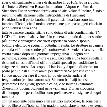
aperto ufficialmente il mese di dicembre 1, 2016.Si trova a 35km
dall'hotel a Shenzhen Baoan International Airport e a 5km da
Shenzhen Futian stazione ferroviaria ad alta velocità.Inoltre, è solo a
piedi fino alla stazione della metropolitana di Huaqiang
Road.Incluso il porto Luohu e il parco Lianhuashan sono tutti
intorno all'hotel, che è molto conveniente per i passeggeri check-in
per divertirsi nella zona
tutte le camere caratteristiche sono dotate di aria condizionata, TV
LCD e Internet ad alta velocità in camera, in modo da poter sentire
più intimo e dettagliato check-in esperienza.Sono disponibili
bollitore elettrico e acqua in bottiglia gratuita. Le strutture in camera
comoda vi faranno sentire più confortevole.Se volete rilassarvi nella
vostra stanza dopo una giornata impegnativa, il bagno con
pantofole, acqua calda 24-ore e asciugacapelli è una buona scelta.I
ristoranti cinesi dell'hotel offrono piatti speciali per soddisfare le
esigenze dei turisti.Lo scopo del bar lobby è quello di fornire un
posto per i turisti e i tuoi amici per divertirsi.Se pensate che sia
l'unico modo per fare il check-in, potete anche andare al
fenghuanlou (cucina cantonese), Shantou balihaiji beef shop
(ristorante Dongyuan) (pentola calda) e bashufeng (ristorante
Zhenxing) (cucina Sichuan) nelle vicinanze!Durian croccante,
diaolongopan e pesce bollito sono prelibatezze consigliate da ogni
famiglia
con un ambiente bellissimo e un servizio meticoloso, la zona per il
tempo libero dell'hotel sarà in grado di soddisfare le vostre esigenze